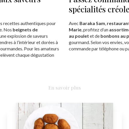
spécialités créol
es recettes authentiques pour
Avec
Baraka Sam
,
restaurant
te. Nos
beignets de
Marie
, profitez d’un
assortim
nt une explosion de saveurs
au poulet
et de
bonbons au 
tendres à l’intérieur et dorées à
gourmand. Selon vos envies, vo
s gourmandes. Pour les amateurs
commande par téléphone ou pa
elèvent chaque dégustation
En savoir plus