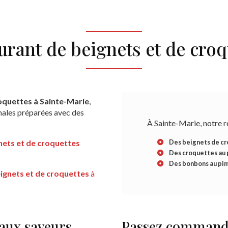
urant de beignets et de croq
oquettes à Sainte-Marie
,
anales préparées avec des
À Sainte-Marie, notre r
Des beignets de c
nets et de croquettes
Des croquettes au 
Des bonbons au pi
ignets et de croquettes
à
 aux saveurs
Passez commande