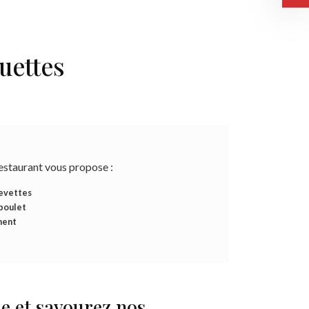
uettes
estaurant vous propose :
revettes
poulet
ment
 et savourez nos