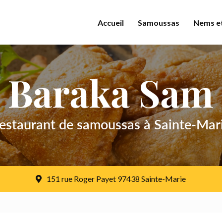
Accueil
Samoussas
Nems et
estaurant de samoussas
à Sainte-Mar
151 rue Roger Payet
97438 Sainte-Marie