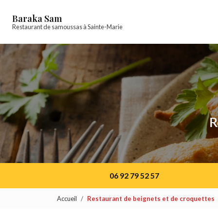
Navigation principale
Aller
au
Baraka Sam
contenu
Restaurant de samoussas à Sainte-Marie
principal
R
06 92 79 52 57
Accueil
Restaurant de beignets et de croquettes