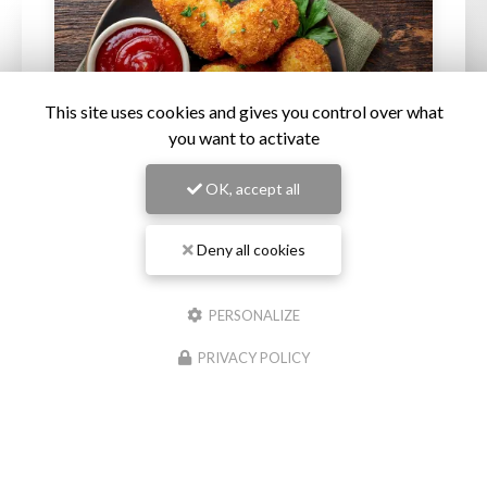
This site uses cookies and gives you control over what
you want to activate
OK, accept all
Deny all cookies
01/08/2026
Restaurant créole avec des croquettes au
poulet à Sainte-Marie, La Réunion
PERSONALIZE
Bienvenue chez
Baraka Sam
, votre destination
PRIVACY POLICY
incontournable pour découvrir les saveurs
authentiques de la cuisine créole à
Sainte-Marie
, La
Réunion. Spécialisé dans…
Toute l'actualité