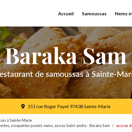
Accueil
Samoussas
Nems et
estaurant de samoussas
à Sainte-Mar
151 rue Roger Payet
97438 Sainte-Marie
sas à Sainte-Marie
ttes, croquettes poulet, nems, accras Saint-andre - Baraka Sam
accras d