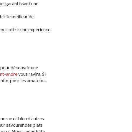
ue, garantissant une
rir le meilleur des
vous offrir une expérience
pour découvrir une
int-andre
vous ravira. Si
Enfin, pour les amateurs
morue et bien d'autres
pour savourer des plats
acter. Nous avons hâte