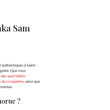
raka Sam
 authentiques à Saint-
égalée. Que vous
des spécialités
t de croquettes
ainsi que
 commun.
morue ?