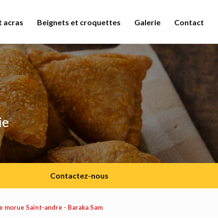
 acras
Beignets et croquettes
Galerie
Contact
ie
Contactez-nous
e morue Saint-andre - Baraka Sam