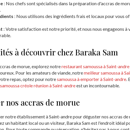
re
: Nos chefs sont spécialisés dans la préparation d'accras de mor
.
édients
: Nous utilisons des ingrédients frais et locaux pour vous off
nt
: Votre satisfaction est notre priorité, et nous nous engageons à 
able.
lités à découvrir chez Baraka Sam
accras de morue, explorez notre
restaurant samoussa à Saint-andre
oureux. Pour les amateurs de viande, notre
meilleur samoussa à Sa
otre repas, optez pour notre
samoussa à emporter à Saint-andre
. 
samoussa créole réunion à Saint-andre
est un incontournable.
r nos accras de morue
ter notre établissement à Saint-andre pour déguster nos accras de 
ez un habitant local ou un visiteur, Baraka Sam est l'endroit idéal 
on. Pour toute commande ou réservation, n'hésitez pas à nous cont