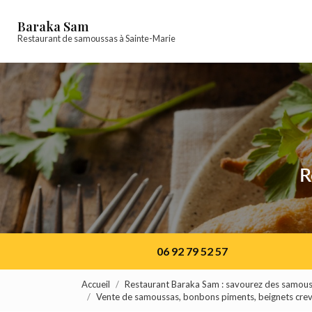
Navigation principale
Aller
au
Baraka Sam
contenu
Restaurant de samoussas à Sainte-Marie
principal
R
06 92 79 52 57
Accueil
Restaurant Baraka Sam : savourez des samous
Vente de samoussas, bonbons piments, beignets creve