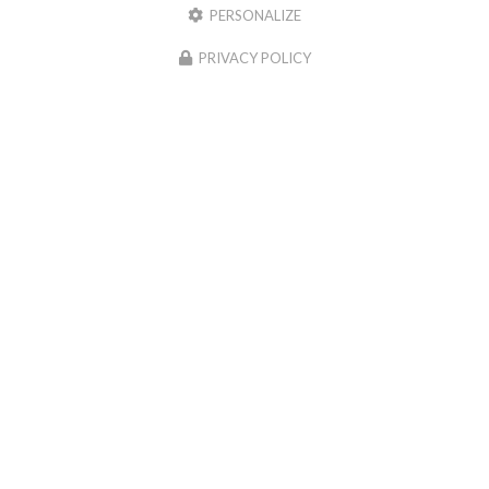
PERSONALIZE
PRIVACY POLICY
Restaurant de samoussas
à Sainte-Marie
151 rue Roger Payet
97438 Sainte-Marie
06 92 79 52 57
Lundi au samedi :
15h30 - 19h30
Envoyez un message
Nom Prénom