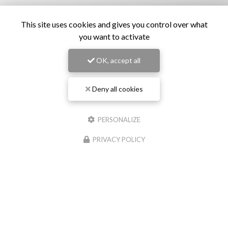
This site uses cookies and gives you control over what
you want to activate
OK, accept all
Deny all cookies
Restaurant de samoussas
à Sainte-Marie
PERSONALIZE
151 rue Roger Payet
97438 Sainte-Marie
PRIVACY POLICY
06 92 79 52 57
Lundi au samedi :
15h30 - 19h30