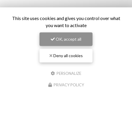
This site uses cookies and gives you control over what
you want to activate
OK, accept all
Deny all cookies
Restaurant de samoussas
à Sainte-Marie
PERSONALIZE
151 rue Roger Payet
97438 Sainte-Marie
PRIVACY POLICY
06 92 79 52 57
Lundi au samedi :
15h30 - 19h30