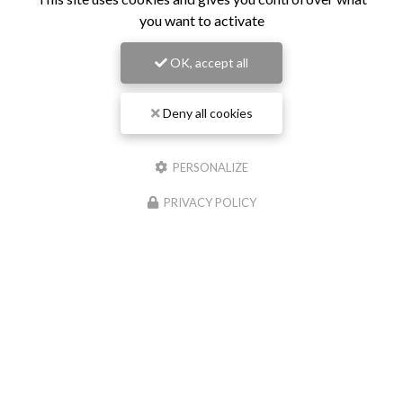
you want to activate
OK, accept all
Deny all cookies
Restaurant de samoussas
à Sainte-Marie
151 rue Roger Payet
PERSONALIZE
97438 Sainte-Marie
06 92 79 52 57
PRIVACY POLICY
Lundi au samedi :
15h30 - 19h30
Envoyez un message